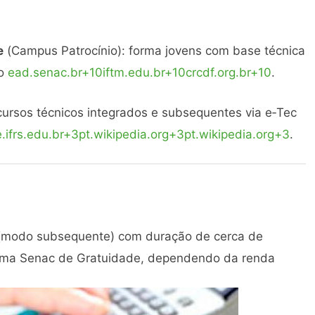
e
(Campus Patrocínio): forma jovens com base técnica
o
ead.senac.br
+10
iftm.edu.br
+10
crcdf.org.br
+10
.
cursos técnicos integrados e subsequentes via e‑Tec
.ifrs.edu.br
+3
pt.wikipedia.org
+3
pt.wikipedia.org
+3
.
 (modo subsequente) com duração de cerca de
grama Senac de Gratuidade, dependendo da renda