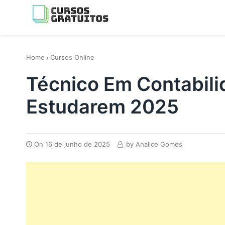
Skip
to
content
os melhores cursos gratis da Internet
Home
›
Cursos Online
Técnico Em Contabili
Estudarem 2025
On
16 de junho de 2025
by
Analice Gomes