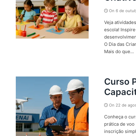
On
6 de outu
Veja atividade
escola! Inspir
desenvolvimen
O Dia das Cria
Mais do que...
Curso P
Capacit
On
22 de ago
Conheça o cur
prática de voo 
inscrição simp