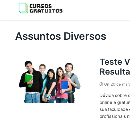
Skip
to
content
os melhores cursos gratis da Internet
Assuntos Diversos
Teste V
Result
On
20 de mar
Dúvida sobre q
online e gratu
sua faculdade 
profissionais n