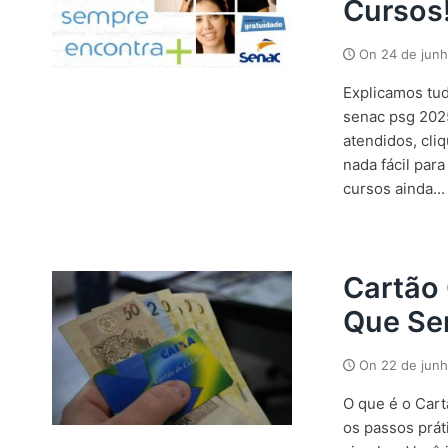
Cursos
On
24 de jun
Explicamos tu
senac psg 2025
atendidos, cliq
nada fácil pa
cursos ainda...
Cartão 
Que Ser
On
22 de jun
O que é o Cart
os passos práti