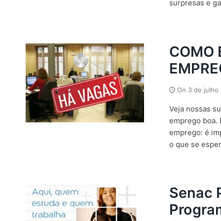
surpresas e gar
COMO 
EMPRE
On
3 de julho
Veja nossas su
emprego boa. N
emprego: é im
o que se esper
Senac 
Progra