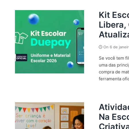
Kit Es
Libera,
Atuali
On
6 de janei
Se você tem fi
uma das princip
compra de mate
ferramenta ofic
Ativida
Na Esco
Criativ