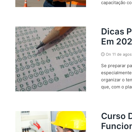
capacitação co
Dicas P
Em 20
On
11 de ago
Se preparar pa
especialmente
organizar o te
que, com o plan
Curso 
Funcion