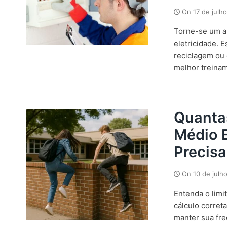
On
17 de julh
Torne-se um a
eletricidade. 
reciclagem ou 
melhor treiname
Quanta
Médio 
Precisa
On
10 de julh
Entenda o limi
cálculo corret
manter sua fre