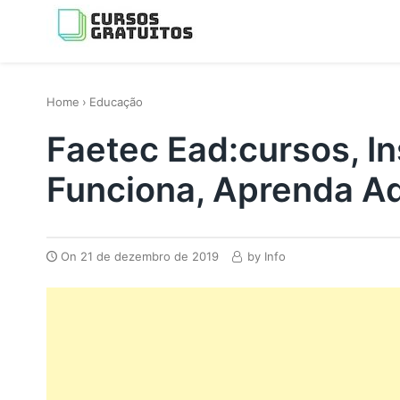
Skip
to
content
os melhores cursos gratis da Internet
Home
›
Educação
Faetec Ead:cursos, I
Funciona, Aprenda Aq
On
21 de dezembro de 2019
by
Info