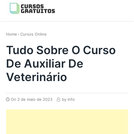
Skip
to
Menu
content
os melhores cursos gratis da Internet
Home
›
Cursos Online
Tudo Sobre O Curso
De Auxiliar De
Veterinário
On
2 de maio de 2023
by
Info