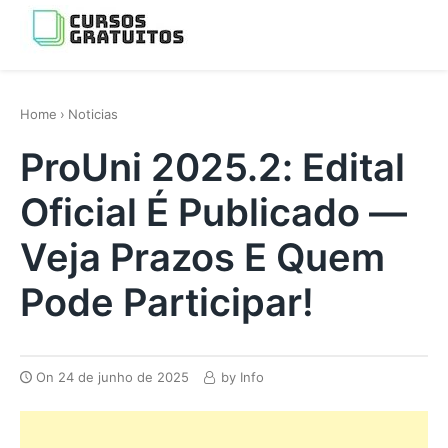
Skip
to
Menu
content
os melhores cursos gratis da Internet
Home
›
Noticias
ProUni 2025.2: Edital
Oficial É Publicado —
Veja Prazos E Quem
Pode Participar!
On
24 de junho de 2025
by
Info