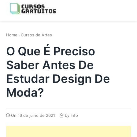
Skip
to
Menu
content
os melhores cursos gratis da Internet
Home
›
Cursos de Artes
O Que É Preciso
Saber Antes De
Estudar Design De
Moda?
On
16 de julho de 2021
by
Info