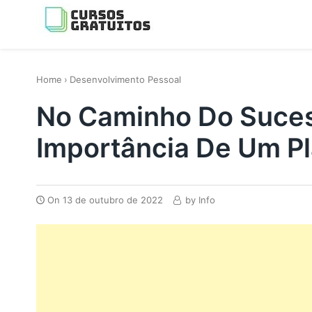
Skip
to
content
os melhores cursos gratis da Internet
Home
›
Desenvolvimento Pessoal
No Caminho Do Suce
Importância De Um Pl
On
13 de outubro de 2022
by
Info