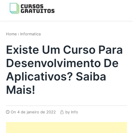
Skip
to
Menu
content
os melhores cursos gratis da Internet
Home
›
Informatica
Existe Um Curso Para
Desenvolvimento De
Aplicativos? Saiba
Mais!
On
4 de janeiro de 2022
by
Info