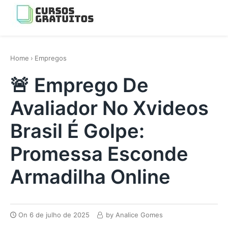
Skip
to
Menu
content
os melhores cursos gratis da Internet
Home
›
Empregos
🚨 Emprego De
Avaliador No Xvideos
Brasil É Golpe:
Promessa Esconde
Armadilha Online
On
6 de julho de 2025
by
Analice Gomes