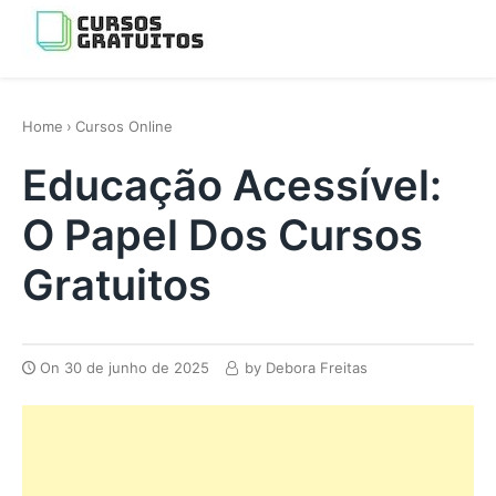
Skip
to
Menu
content
os melhores cursos gratis da Internet
Home
›
Cursos Online
Educação Acessível:
O Papel Dos Cursos
Gratuitos
On
30 de junho de 2025
by
Debora Freitas