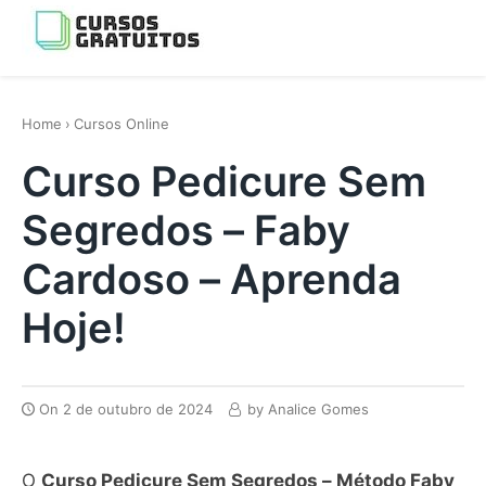
Skip
to
Menu
content
os melhores cursos gratis da Internet
Home
›
Cursos Online
Curso Pedicure Sem
Segredos – Faby
Cardoso – Aprenda
Hoje!
On
2 de outubro de 2024
by
Analice Gomes
O
Curso Pedicure Sem Segredos – Método Faby