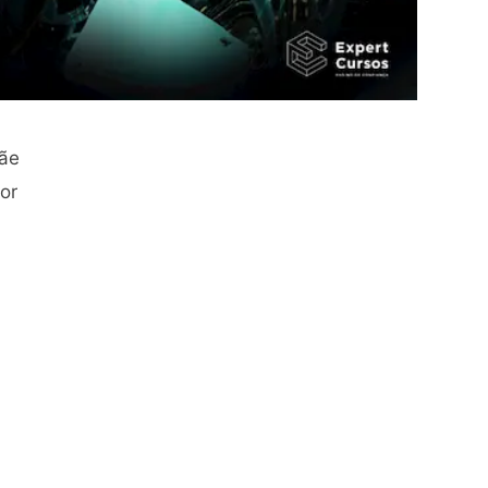
mãe
or