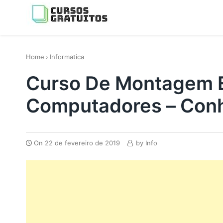
Skip
to
content
os melhores cursos gratis da Internet
Home
›
Informatica
Curso De Montagem 
Computadores – Conh
On
22 de fevereiro de 2019
by
Info