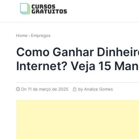
Skip
to
content
os melhores cursos gratis da Internet
Home
›
Empregos
Como Ganhar Dinhei
Internet? Veja 15 Man
On
11 de março de 2025
by
Analice Gomes