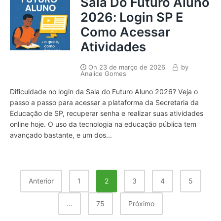
Sala Do Futuro Aluno
2026: Login SP E
Como Acessar
Atividades
On
23 de março de 2026
by
Analice Gomes
Dificuldade no login da Sala do Futuro Aluno 2026? Veja o
passo a passo para acessar a plataforma da Secretaria da
Educação de SP, recuperar senha e realizar suas atividades
online hoje. O uso da tecnologia na educação pública tem
avançado bastante, e um dos...
Paginação
Anterior
1
2
3
4
5
De
…
75
Próximo
Posts