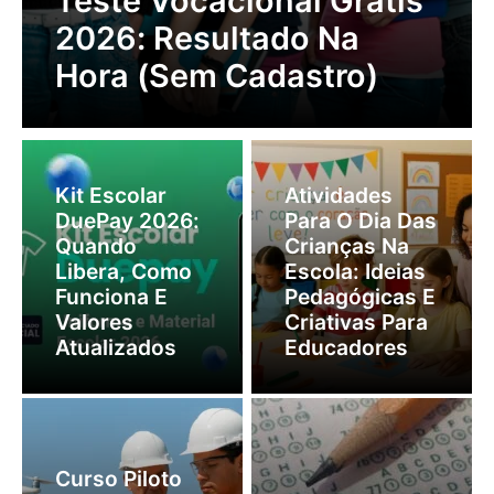
Teste Vocacional Grátis
2026: Resultado Na
Hora (Sem Cadastro)
Kit Escolar
Atividades
DuePay 2026:
Para O Dia Das
Quando
Crianças Na
Libera, Como
Escola: Ideias
Funciona E
Pedagógicas E
Valores
Criativas Para
Atualizados
Educadores
Curso Piloto